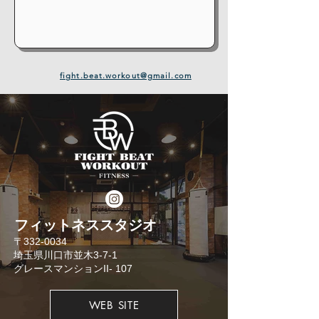
fight.beat.workout@gmail.com
​フィットネススタジオ
​〒332-0034
埼玉県川口市並木3-7-1
​グレースマンションII- 107
WEB SITE