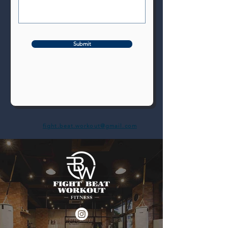
Submit
fight.beat.workout@gmail.com