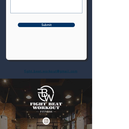
Submit
fight.beat.workout@gmail.com