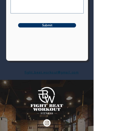
Submit
fight.beat.workout@gmail.com