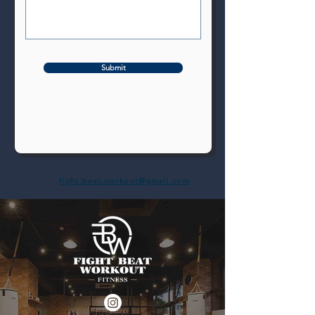
Submit
fight.beat.workout@gmail.com