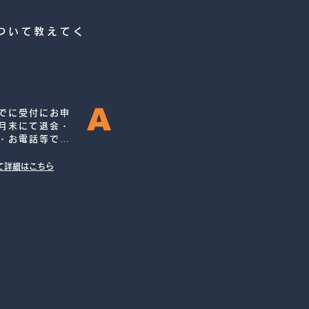
ついて教えてく
A
でに受付にお申
月末にて退会・
・お電話等では
で予めご了承く
ぱいで休会（退
て詳細はこちら
迄にお手続きが
ペーンが適用さ
退会される場合
って退会となり