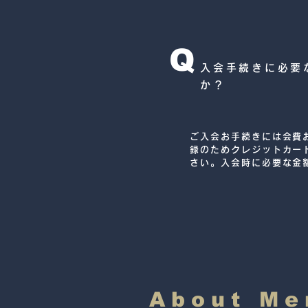
Q
入会手続きに必要
か？
ご入会お手続きには会費
録のためクレジットカー
さい。入会時に必要な金
初月会費＋次月会費＋ス
す。
​About M