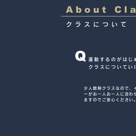
​About Cl
クラスについて
Q
運動するのがはじ
クラスについてい
少人数制クラスなので、
ーがお一人お一人に合わ
ますのでご安心ください
れるよう、きめ細やかに
ます。運動習慣が無い方
こそ試していただきたい
の方の9割が初心者で始
す。ご不明点、ご不安な
したらお気軽にお問い合