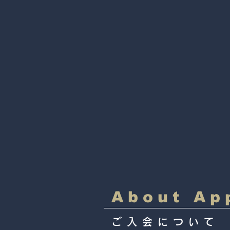
ラス見学・体験も随時可
​About Ap
ご入会について