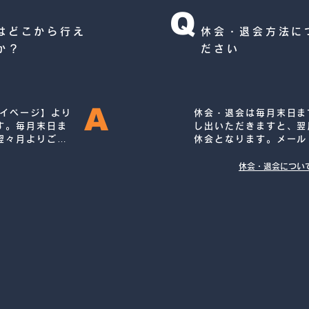
Q
はどこから行え
休会・退会方法に
か？
ださい
A
マイページ】より
休会・退会は毎月末日ま
す。毎月末日ま
し出いただきますと、翌
翌々月よりご変
休会となります。メール
1月31日までに
お手続きができませんの
プランが適用）
ださい。（例：3月いっ
休会・退会につい
会）したい場合⇒2月末
必要です）

また、ご入会時にキャン
れ、かつ規定期間未満で
は、受付でのご精算をも
ます。