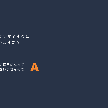
ですか？すぐに
いますか？
A
に満員になって
ざいませんので
ただくためご入会
を設け、クラス
増やしておりま