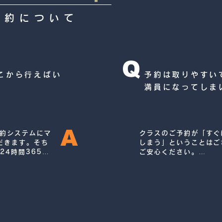
予約について
Q
こから行えばい
予約は取りやすい
満員になってしま
A
予約システムにマ
クラスのご予約が「すぐ
だきます。そち
しまう」ということはご
24時間365日
ご安心ください。

可能です。
​また、快適にご利用い
いただける会員数に上限
数も会員数に合わせ随時
す。