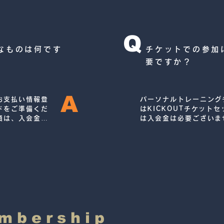
Q
なものは何です
チケットでの参加
要ですか？
A
お支払い情報登
パーソナルトレーニング
ドをご準備くだ
はKICKOUTチケット
額は、入会金＋
は入会金は必要ございま
ポーツ保険料で
embership