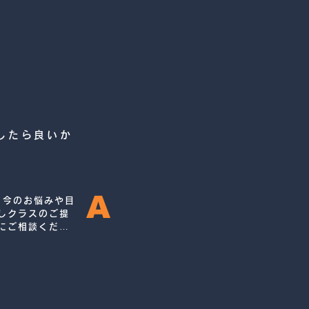
したら良いか
A
、今のお悩みや目
しクラスのご提
にご相談くださ
けクラス、女性
ます。