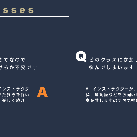
asses
Q
めてなので
どのクラスに参加
けるか不安です
悩んでしまいます
A
インストラクタ
A. インストラクターが
せた指導を行い
標、運動歴などをお伺い
。楽しく続けら
案を致しますのでお気軽
サポートいたし
い！運動が初めての方向
、初心者の方に
専用クラスなどもござい
ジムです。会員
められていま
ことがございま
わせください♪ク