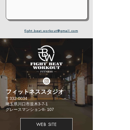
fight.beat.workout@gmail.com
​フィットネススタジオ
​〒332-0034
埼玉県川口市並木3-7-1
​グレースマンションII- 107
WEB SITE