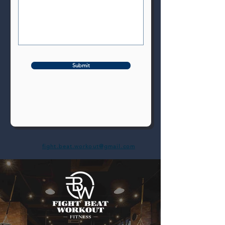
Submit
fight.beat.workout@gmail.com