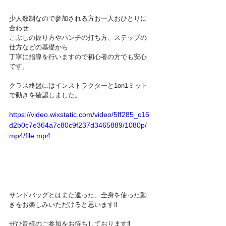
少人数制なので参加される方お一人おひとりに
合わせ
こぶしの握り方やパンチの打ち方、ステップの
仕方などの基礎から
丁寧に指導を行いますので初心者の方でも安心
です。
クラス終盤にはインストラクターと1on1ミット
で動きを確認しました。
https://video.wixstatic.com/video/5ff285_c16
d2b0c7e364a7c80c9f237d3465889/1080p/
mp4/file.mp4
サンドバッグとはまた違った、全身を使った動
きをお楽しみいただけると思います‼
ぜひ皆様のご参加をお待ちしております‼