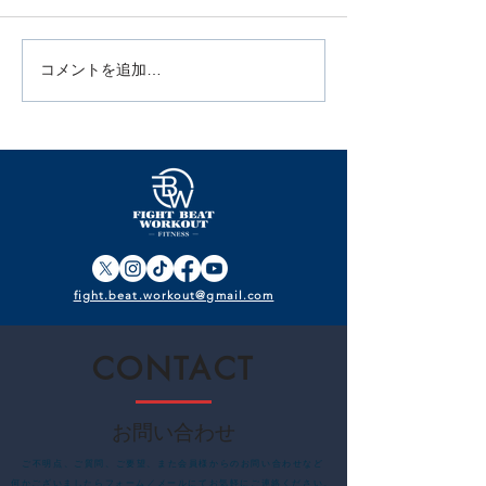
コメントを追加…
5月スケジュール公開｜猿
【4月スケジュ
田洋祐復帰戦PV＆体力測
新しい自分へ！
定会開催！今月も“成果を
ス＆BBQ親睦
見える化”
せ
fight.beat.workout@gmail.com
CONTACT
お問い合わせ
​ご不明点、ご質問、ご要望、また会員様からのお問い合わせなど
何かございましたらフォーム／メールにてお気軽にご連絡ください。