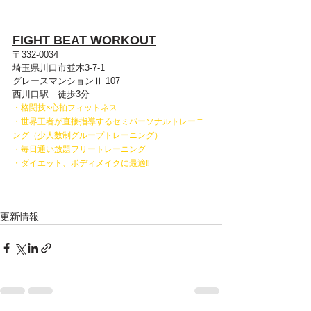
FIGHT BEAT WORKOUT
〒332-0034
埼玉県川口市並木3-7-1
グレースマンションⅡ 107​
西川口駅　徒歩3分
・格闘技×心拍フィットネス
・世界王者が直接指導するセミパーソナルトレーニ
ング（少人数制グループトレーニング）
・毎日通い放題フリートレーニング
・ダイエット、ボディメイクに最適‼
更新情報