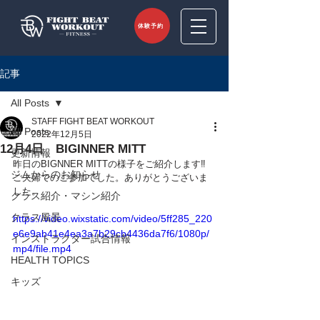
体験予約
記事
All Posts
STAFF FIGHT BEAT WORKOUT
All Posts
2022年12月5日
12月4日 BIGINNER MITT
更新情報
昨日のBIGNNER MITTの様子をご紹介します‼
ジムからのお知らせ
ご夫婦でのご参加でした。ありがとうございま
した。
クラス紹介・マシン紹介
クラス風景
https://video.wixstatic.com/video/5ff285_220
e6e9ab41e4ea3a7b29cb4436da7f6/1080p/
インストラクター試合情報
mp4/file.mp4
HEALTH TOPICS
キッズ