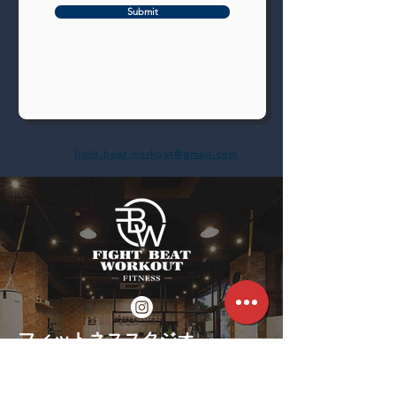
Submit
fight.beat.workout@gmail.com
​フィットネススタジオ
​〒332-0034
埼玉県川口市並木3-7-1
​グレースマンションII- 107