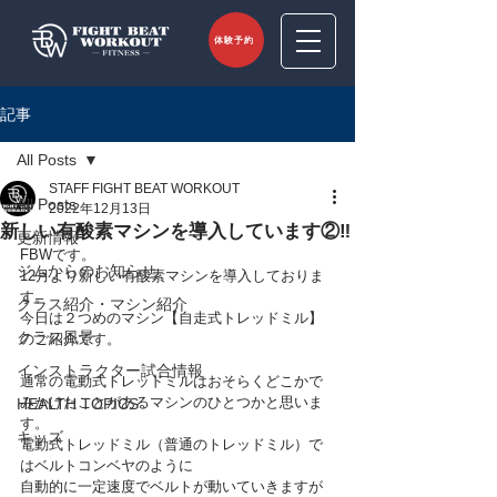
体験予約
記事
All Posts
STAFF FIGHT BEAT WORKOUT
All Posts
2022年12月13日
新しい有酸素マシンを導入しています②‼
更新情報
FBWです。
ジムからのお知らせ
12月より新しい有酸素マシンを導入しておりま
す。
クラス紹介・マシン紹介
今日は２つめのマシン【自走式トレッドミル】
クラス風景
のご紹介です。
インストラクター試合情報
通常の電動式トレッドミルはおそらくどこかで
みかけたことがあるマシンのひとつかと思いま
HEALTH TOPICS
す。
キッズ
電動式トレッドミル（普通のトレッドミル）で
はベルトコンベヤのように
自動的に一定速度でベルトが動いていきますが