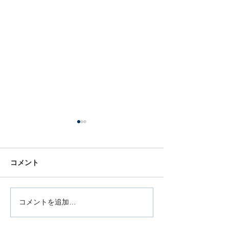
コメント
コメントを追加…
5月スケジュール公開｜猿
【4月スケジュ
田洋祐復帰戦PV＆体力測
新しい自分へ！
定会開催！今月も“成果を
ス＆BBQ親睦